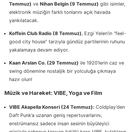
Temmuz)
ve
Nihan Belgin (9 Temmuz)
gibi isimler,
elektronik müziğin farklı tonlarını açık havada
yankılatacak.
Koffein Club Radio (8 Temmuz)
, Ezgi Yelen’in “feel-
good city house” tarzıyla gündüz partilerinin ruhunu
yakalamaya devam ediyor.
Kaan Arslan Co. (29 Temmuz)
ile 1920’lerin caz ve
swing dönemine nostaljik bir yolculuğa çıkmaya
hazır olun!
Müzik ve Hareket: VIBE, Yoga ve Film
VIBE Akapella Konseri (24 Temmuz):
Coldplay’den
Daft Punk’a uzanan geniş repertuvarlarını,
enstrümansız sadece insan sesinin büyüleyici
gücüyle sahneye taşıyan ödüllü koro VIBE, kulakların