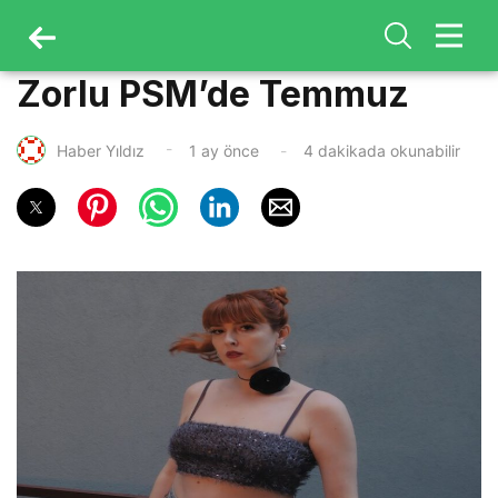
Zorlu PSM’de Temmuz
Haber Yıldız
1 ay önce
4 dakikada okunabilir