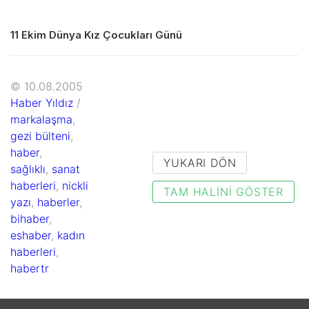
11 Ekim Dünya Kız Çocukları Günü
© 10.08.2005
Haber Yıldız
/
markalaşma
,
gezi bülteni
,
haber
,
YUKARI DÖN
sağlıklı
,
sanat
haberleri
,
nickli
TAM HALINI GÖSTER
yazı
,
haberler
,
bihaber
,
eshaber
,
kadın
haberleri
,
habertr