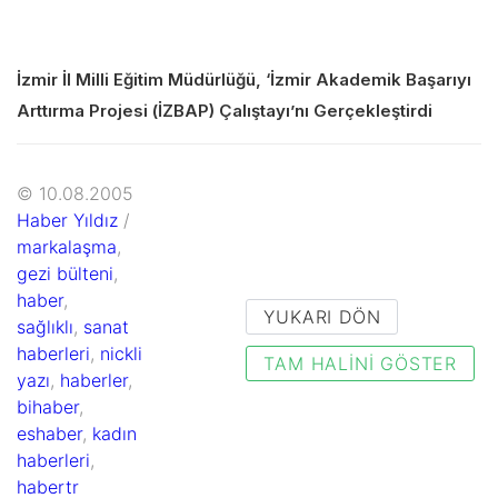
İzmir İl Milli Eğitim Müdürlüğü, ‘İzmir Akademik Başarıyı
Arttırma Projesi (İZBAP) Çalıştayı’nı Gerçekleştirdi
© 10.08.2005
Haber Yıldız
/
markalaşma
,
gezi bülteni
,
haber
,
YUKARI DÖN
sağlıklı
,
sanat
haberleri
,
nickli
TAM HALINI GÖSTER
yazı
,
haberler
,
bihaber
,
eshaber
,
kadın
haberleri
,
habertr