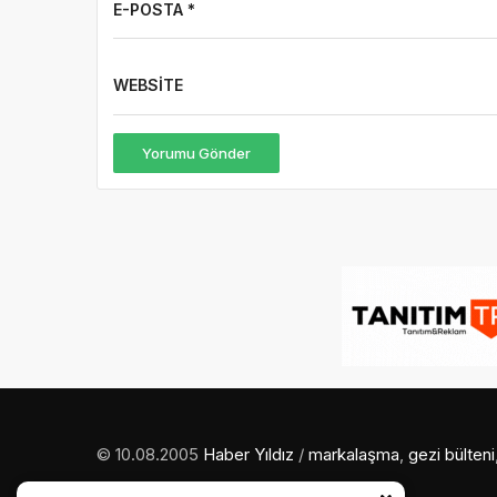
E-POSTA *
WEBSITE
Yorumu Gönder
© 10.08.2005
Haber Yıldız
/
markalaşma
,
gezi bülteni