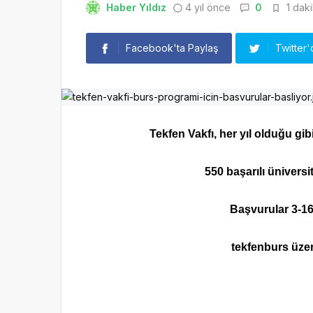
Haber Yıldız
4 yıl önce
0
1 daki
Facebook'ta Paylaş
Twitter'
Tekfen Vakfı, her yıl olduğu gi
550 başarılı üniversi
Başvurular 3-16 
tekfenburs üzer