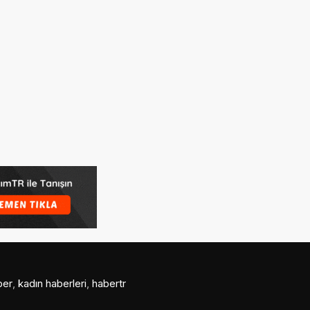
ber
,
kadın haberleri
,
habertr