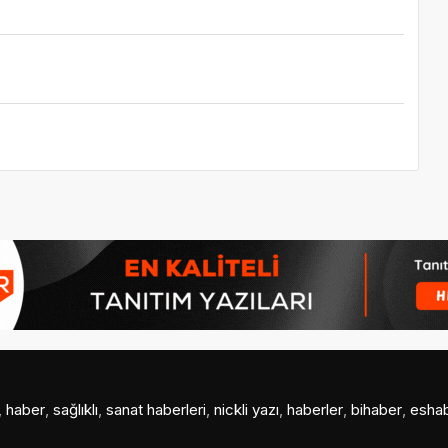
,
haber
,
sağlıklı
,
sanat haberleri
,
nickli yazı
,
haberler
,
bihaber
,
esha