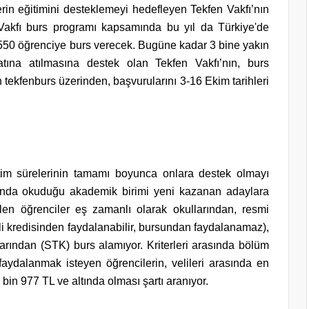
erin eğitimini desteklemeyi hedefleyen Tekfen Vakfı’nın
 Vakfı burs programı kapsamında bu yıl da Türkiye'de
550 öğrenciye burs verecek. Bugüne kadar 3 bine yakın
tına atılmasına destek olan Tekfen Vakfı’nın, burs
tekfenburs üzerinden, başvurularını 3-16 Ekim tarihleri
itim sürelerinin tamamı boyunca onlara destek olmayı
sında okuduğu akademik birimi yeni kazanan adaylara
len öğrenciler eş zamanlı olarak okullarından, resmi
li kredisinden faydalanabilir, bursundan faydalanamaz),
larından (STK) burs alamıyor. Kriterleri arasında bölüm
aydalanmak isteyen öğrencilerin, velileri arasında en
11 bin 977 TL ve altında olması şartı aranıyor.