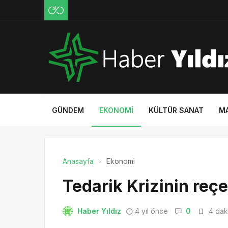
GÜNDEM
EKONOMI
KÜLTÜR SANAT
M
Anasayfa
Ekonomi
Tedarik Krizinin reç
Haber Yıldız
4 yıl önce
0
4 daki