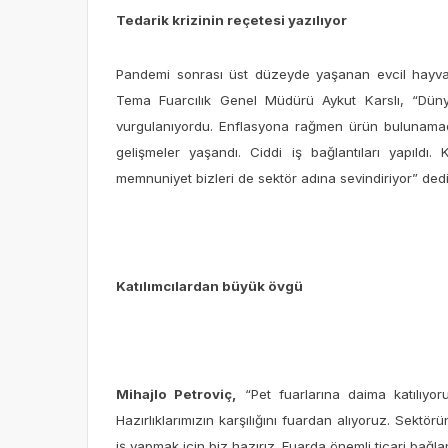
Tedarik krizinin reçetesi yazılıyor
Pandemi sonrası üst düzeyde yaşanan evcil hayvan
Tema Fuarcılık Genel Müdürü Aykut Karslı, “Düny
vurgulanıyordu. Enflasyona rağmen ürün bulunamadığ
gelişmeler yaşandı. Ciddi iş bağlantıları yapıldı. K
memnuniyet bizleri de sektör adına sevindiriyor” dedi
Katılımcılardan büyük övgü
Mihajlo Petroviç,
“Pet fuarlarına daima katılıyor
Hazırlıklarımızın karşılığını fuardan alıyoruz. Sekt
iş yapmak için biz hazırız. Fuarda önemli ticari bağla