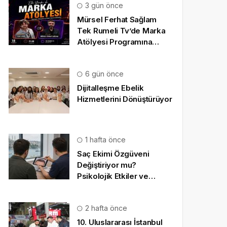
3 gün önce
Mürsel Ferhat Sağlam
Tek Rumeli Tv’de Marka
Atölyesi Programına
Konuk Oldu
6 gün önce
Dijitalleşme Ebelik
Hizmetlerini Dönüştürüyor
1 hafta önce
Saç Ekimi Özgüveni
Değiştiriyor mu?
Psikolojik Etkiler ve
Gerçekçi Beklentiler
2 hafta önce
10. Uluslararası İstanbul