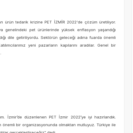
 ürün tedarik krizine PET İZMİR 2022'de çözüm üretiliyor.
a genelindeki pet ürünlerinde yüksek enflasyon yaşandığı
ı dile getiriliyordu. Sektörün geleceği adına fuarda önemli
atılımcılarımız yeni pazarların kapılarını aradılar. Genel bir
.
um. İzmir’de düzenlenen PET İzmir 2022’ye iyi hazırlandık.
örün önemli bir organizasyonunda olmaktan mutluyuz. Türkiye ile
ntılar gerçekleştireceğiz” dedi.