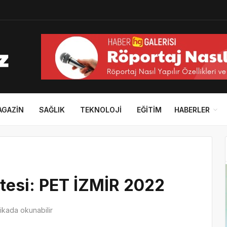
AGAZIN
SAĞLIK
TEKNOLOJI
EĞITIM
HABERLER
etesi: PET İZMİR 2022
kada okunabilir