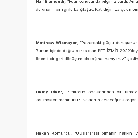
Naif Elamoudi,
“Fuar konusunda bilgimiz vardı. Ama
de önemli bir ilgi ile karşılaştık. Katıldığımıza çok 
Matthew Wismayer,
“Pazardaki güçlü duruşumuzu 
Bunun içinde doğru adres olan PET İZMİR 2022’deyi
önemli bir geri dönüşüm olacağına inanıyoruz” şekl
Oktay Diker,
“Sektörün öncülerinden bir firmayız
katılmaktan memnunuz. Sektörün geleceği bu organiz
Hakan Kömürcü,
“Uluslararası olmanın hakkını ve