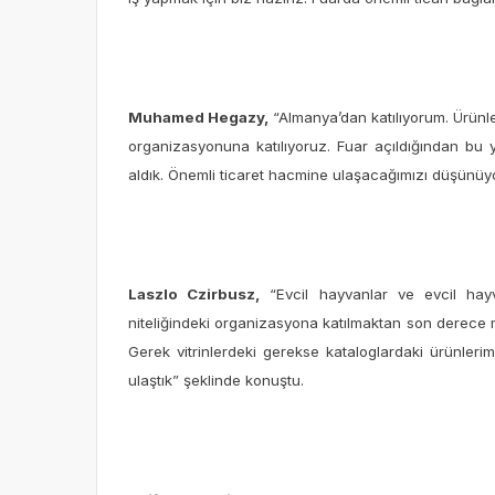
Muhamed Hegazy,
“Almanya’dan katılıyorum. Ürünl
organizasyonuna katılıyoruz. Fuar açıldığından bu y
aldık. Önemli ticaret hacmine ulaşacağımızı düşünü
Laszlo Czirbusz,
“Evcil hayvanlar ve evcil hayv
niteliğindeki organizasyona katılmaktan son derece m
Gerek vitrinlerdeki gerekse kataloglardaki ürünleri
ulaştık” şeklinde konuştu.