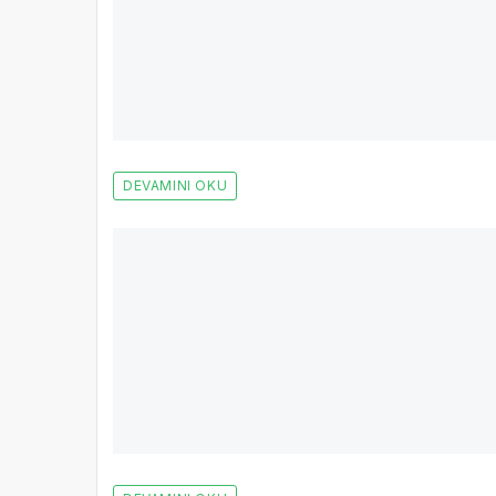
DEVAMINI OKU
Haber Yıldız
TSB Genel Sekreteri Obalı: “Deprem bölg
buluyor"
Temmuz 2023 itibarıyla afet bölgesindeki 11 ildeki 144
yapıldığını belirten TSB Genel Sekreteri Özgür Obalı, D
açıkladı.
DEVAMINI OKU