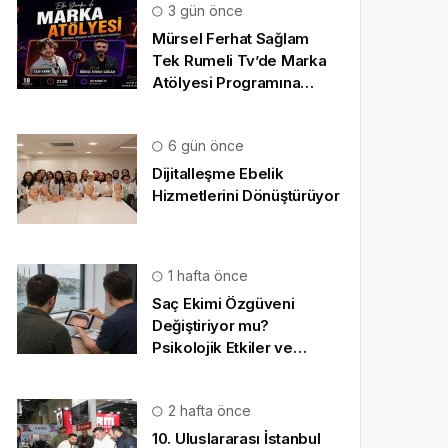
3 gün önce
Mürsel Ferhat Sağlam
Tek Rumeli Tv’de Marka
Atölyesi Programına
Konuk Oldu
6 gün önce
Dijitalleşme Ebelik
Hizmetlerini Dönüştürüyor
1 hafta önce
Saç Ekimi Özgüveni
Değiştiriyor mu?
Psikolojik Etkiler ve
Gerçekçi Beklentiler
2 hafta önce
10. Uluslararası İstanbul