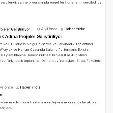
er sergilendi, sahne programında engelliler hünerlerini sergiledi ve
4 yıl önce
Haber Yıldız
k Adına Projeler Geliştiriliyor
ve STK’larla İş birliği Geliştirme ve Farkındalık Toplantıları
rfa/Yaylak ve Harran Ovasında Sulama Performans Etkisinin
lik Eylem Planına Dönüştürülmesi Projesi (Faz-II) çıktıları
me ve farkındalık toplantıları Osmanbey Yerleşkesi Ziraat Fakültesi
yıl önce
Haber Yıldız
or
rkı ve eski Numune Hastanesi yerleşkesine kazandırılacak olan
başladı.