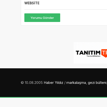
WEBSITE
Yorumu Gönder
© 10.08.2005
Haber Yıldız
/
markalaşma
,
gezi bülteni