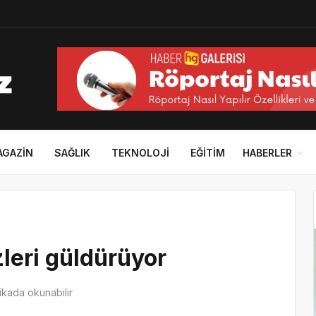
AGAZIN
SAĞLIK
TEKNOLOJI
EĞITIM
HABERLER
leri güldürüyor
kada okunabilir