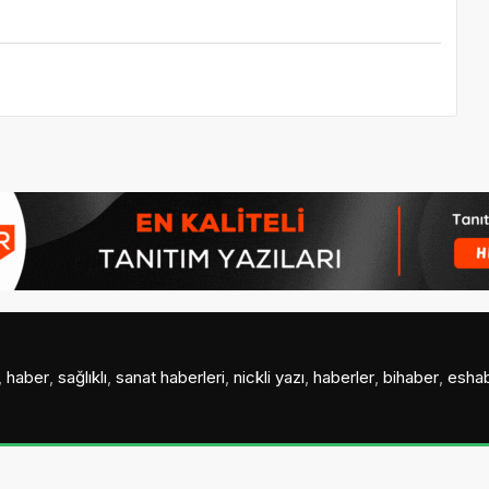
,
haber
,
sağlıklı
,
sanat haberleri
,
nickli yazı
,
haberler
,
bihaber
,
esha