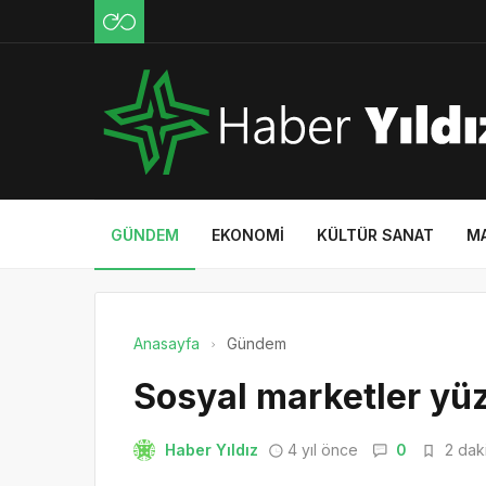
GÜNDEM
EKONOMI
KÜLTÜR SANAT
M
Anasayfa
Gündem
Sosyal marketler yüz
Haber Yıldız
4 yıl önce
0
2 daki