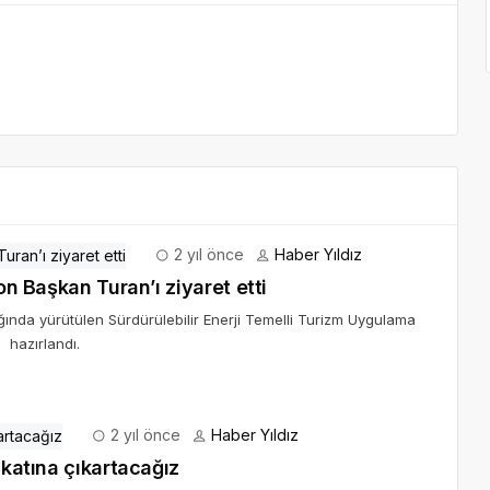
2 yıl önce
Haber Yıldız
Birleşmiş Milletler Temsilcisi Louisa Vinton Başkan Turan’ı ziyaret etti
ığında yürütülen Sürdürülebilir Enerji Temelli Turizm Uygulama
 hazırlandı.
2 yıl önce
Haber Yıldız
 katına çıkartacağız