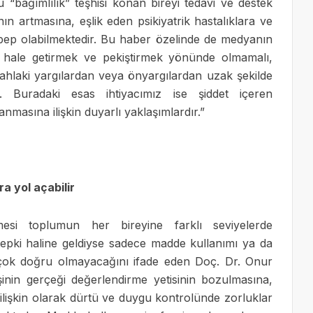
“bağımlılık” teşhisi konan bireyi tedavi ve destek
n artmasına, eşlik eden psikiyatrik hastalıklara ve
ep olabilmektedir.
Bu haber özelinde de medyanın
z hale getirmek ve pekiştirmek yönünde olmamalı,
n ahlaki yargılardan veya önyargılardan uzak şekilde
. Buradaki esas ihtiyacımız ise şiddet içeren
anmasına ilişkin duyarlı yaklaşımlardır.”
a yol açabilir
mesi toplumun her bireyine farklı seviyelerde
 tepki haline geldiyse sadece madde kullanımı ya da
in çok doğru olmayacağını ifade eden Doç. Dr. Onur
şinin gerçeği değerlendirme yetisinin bozulmasına,
 ilişkin olarak dürtü ve duygu kontrolünde zorluklar