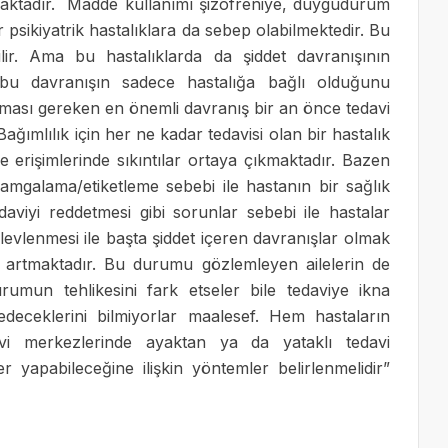
kmaktadır. Madde kullanımı şizofreniye, duygudurum
psikiyatrik hastalıklara da sebep olabilmektedir. Bu
ilir. Ama bu hastalıklarda da şiddet davranışının
 bu davranışın sadece hastalığa bağlı olduğunu
ması gereken en önemli davranış bir an önce tedavi
ğımlılık için her ne kadar tedavisi olan bir hastalık
e erişimlerinde sıkıntılar ortaya çıkmaktadır. Bazen
amgalama/etiketleme sebebi ile hastanın bir sağlık
viyi reddetmesi gibi sorunlar sebebi ile hastalar
evlenmesi ile başta şiddet içeren davranışlar olmak
ğı artmaktadır. Bu durumu gözlemleyen ailelerin de
mun tehlikesini fark etseler bile tedaviye ikna
deceklerini bilmiyorlar maalesef. Hem hastaların
davi merkezlerinde ayaktan ya da yataklı tedavi
r yapabileceğine ilişkin yöntemler belirlenmelidir”