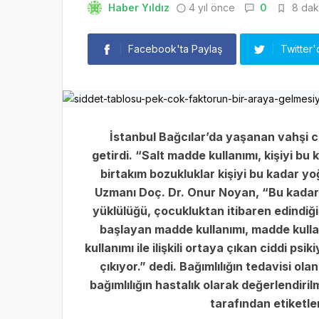
Haber Yıldız
4 yıl önce
0
8 daki
Facebook'ta Paylaş
Twitter'
İstanbul Bağcılar’da yaşanan vahşi ci
getirdi. “Salt madde kullanımı, kişiyi b
birtakım bozukluklar kişiyi bu kadar y
Uzmanı Doç. Dr. Onur Noyan, “Bu kadar 
yüklülüğü, çocukluktan itibaren edindiği
başlayan madde kullanımı, madde kulla
kullanımı ile ilişkili ortaya çıkan ciddi psi
çıkıyor.” dedi. Bağımlılığın tedavisi ol
bağımlılığın hastalık olarak değerlendiri
tarafından etiketl