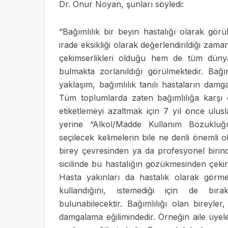
Dr. Onur Noyan, şunları söyledi:
“Bağımlılık bir beyin hastalığı olarak görül
irade eksikliği olarak değerlendirildiği zam
çekimserlikleri olduğu hem de tüm düny
bulmakta zorlanıldığı görülmektedir. Bağı
yaklaşım, bağımlılık tanılı hastaların damg
Tüm toplumlarda zaten bağımlılığa karşı o
etiketlemeyi azaltmak için 7 yıl önce ulusla
yerine “Alkol/Madde Kullanım Bozukluğ
seçilecek kelimelerin bile ne denli önemli 
birey çevresinden ya da profesyonel birin
sicilinde bu hastalığın gözükmesinden çeki
Hasta yakınları da hastalık olarak görme
kullandığını, istemediği için de bır
bulunabilecektir. Bağımlılığı olan bireyl
damgalama eğilimindedir. Örneğin aile üyeleri