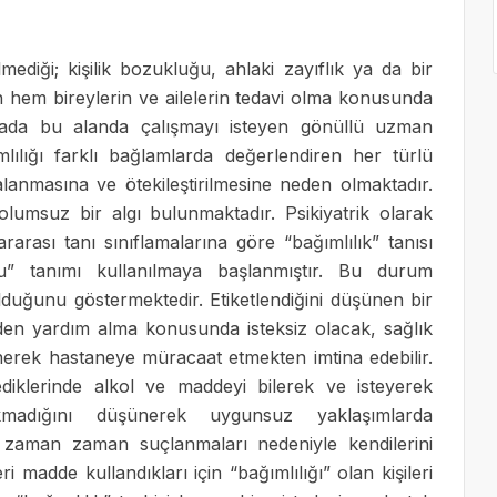
mediği; kişilik bozukluğu, ahlaki zayıflık ya da bir
an hem bireylerin ve ailelerin tedavi olma konusunda
ada bu alanda çalışmayı isteyen gönüllü uzman
mlılığı farklı bağlamlarda değerlendiren her türlü
alanmasına ve ötekileştirilmesine neden olmaktadır.
lumsuz bir algı bulunmaktadır. Psikiyatrik olarak
rarası tanı sınıflamalarına göre “bağımlılık” tanısı
u” tanımı kullanılmaya başlanmıştır. Bu durum
olduğunu göstermektedir. Etiketlendiğini düşünen bir
den yardım alma konusunda isteksiz olacak, sağlık
nerek hastaneye müracaat etmekten imtina edebilir.
diklerinde alkol ve maddeyi bilerek ve isteyerek
akmadığını düşünerek uygunsuz yaklaşımlarda
er, zaman zaman suçlanmaları nedeniyle kendilerini
 madde kullandıkları için “bağımlılığı” olan kişileri