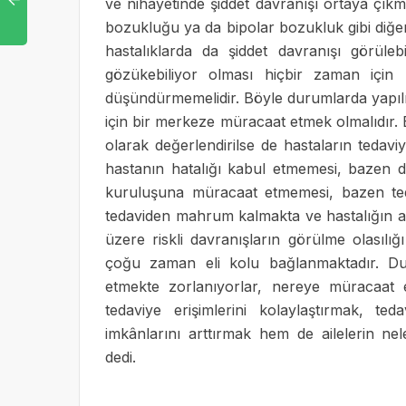
ve nihayetinde şiddet davranışı ortaya çı
bozukluğu ya da bipolar bozukluk gibi diğer 
hastalıklarda da şiddet davranışı görüleb
gözükebiliyor olması hiçbir zaman için
düşündürmemelidir. Böyle durumlarda yapıl
için bir merkeze müracaat etmek olmalıdır. Ba
olarak değerlendirilse de hastaların tedaviy
hastanın hatalığı kabul etmemesi, bazen d
kuruluşuna müracaat etmemesi, bazen teda
tedaviden mahrum kalmakta ve hastalığın al
üzere riskli davranışların görülme olasılı
çoğu zaman eli kolu bağlanmaktadır. Duru
etmekte zorlanıyorlar, nereye müracaat e
tedaviye erişimlerini kolaylaştırmak, te
imkânlarını arttırmak hem de ailelerin nele
dedi.