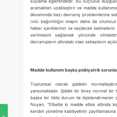
suçlama eğilimindedir.
Bu suçluluk duygusu 
aramaktan uzaklaştırır ve madde kullanımını
devamında bazı davranış problemlerine seb
rolü bağımlılığın imajını daha da olumsu
haber içeriklerinin ve seçilecek kelimeleri
verilmesini sağlamak yönünde olmalıdır
davranışların altındaki olası sebeplerin açıkl
Madde kullanımı başka psikiyatrik sorunlar
Toplumsal olarak şiddetin normalleştir
yansımaktadır. Şiddet bir birey normal bir
başka bir tıbbi durum ile ilişkilendirmen
Noyan, “Elbette ki madde etkisi altında ki
kendini yönetme kabiliyetinin zayıflamasına