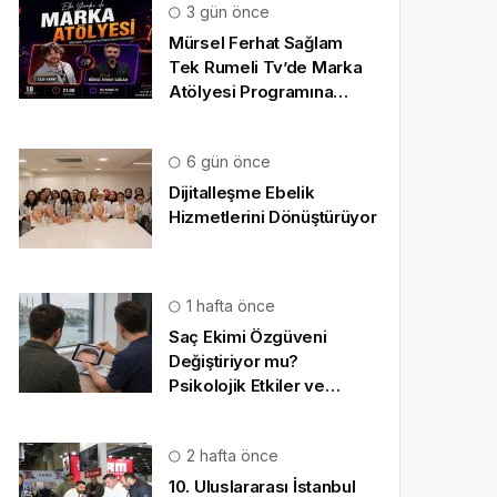
3 gün önce
Mürsel Ferhat Sağlam
Tek Rumeli Tv’de Marka
Atölyesi Programına
Konuk Oldu
6 gün önce
Dijitalleşme Ebelik
Hizmetlerini Dönüştürüyor
1 hafta önce
Saç Ekimi Özgüveni
Değiştiriyor mu?
Psikolojik Etkiler ve
Gerçekçi Beklentiler
2 hafta önce
10. Uluslararası İstanbul