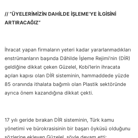
// “ÜYELERİMİZİN DAHİLDE İŞLEME’YE İLGİSİNİ
ARTIRACAĞIZ”
İhracat yapan firmaların yeteri kadar yararlanmadıkları
enstrümanların başında Dâhilde İşleme Rejimi’nin (DİR)
geldiğine dikkat çeken Güzelel, Kobi’lerin ihracata
açılan kapısı olan DİR sisteminin, hammaddede yüzde
85 oranında ithalata bağımlı olan Plastik sektöründe
ayrıca önem kazandığına dikkat çekti.
17 yılı geride bırakan DİR sisteminin, Türk kamu
yönetimi ve bürokrasisinin bir başarı öyküsü olduğunu
sözlerine ekleyen Güzelel, şöyle devam etti: