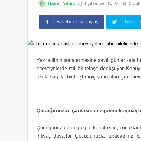
Haber Yıldız
4 yıl önce
0
5 daki
Facebook'ta Paylaş
Twitter'
Yaz tatilinin sona ermesine sayılı günler kala
ebeveynlerde tatlı bir telaşa dönüşüyor. Konuyl
okula sağlıklı bir başlangıç yapmaları için ebeve
Çocuğunuzun çantasına özgüven koymayı 
Çocuğunuzu olduğu gibi kabul edin, çocuklar k
ihtiyaç duyarlar. Çocuğunuzla kuracağınız il