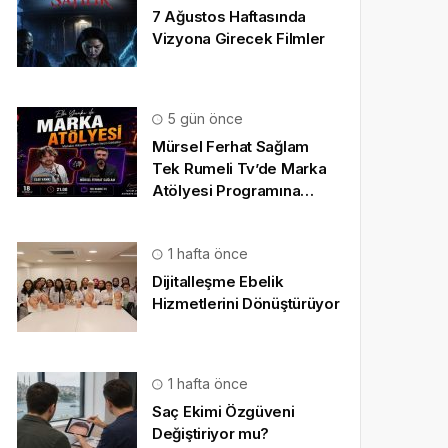
7 Ağustos Haftasında
Vizyona Girecek Filmler
5 gün önce
Mürsel Ferhat Sağlam
Tek Rumeli Tv’de Marka
Atölyesi Programına
Konuk Oldu
1 hafta önce
Dijitalleşme Ebelik
Hizmetlerini Dönüştürüyor
1 hafta önce
Saç Ekimi Özgüveni
Değiştiriyor mu?