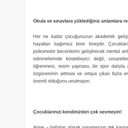
Okula ve sınavlara yüklediğiniz anlamlara re
Her ne kadar çocuğunuzun akademik gelişi
hayattan bağımsız birer bireydir. Çocukları
psikomotor becerilerini geliştirecek mental an
edinmelerinde köstekleyici değil, cesaret
öğrenmesi, resim yapması, bir spor dalıyla a
özgüveninin artması ve ortaya çıkan fazla ene
önemli olduğunu unutmayın.
Çocuklarınızı kendinizden çok sevmeyin!
Anne – babalar olarak yaşamınızın tek kaynağ