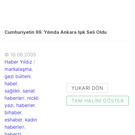
Cumhuriyetin 99. Yılında Ankara Işık Seli Oldu
© 10.08.2005
Haber Yıldız
/
markalaşma
,
gezi bülteni
,
haber
,
YUKARI DÖN
sağlıklı
,
sanat
haberleri
,
nickli
TAM HALINI GÖSTER
yazı
,
haberler
,
bihaber
,
eshaber
,
kadın
haberleri
,
habertr