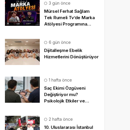
3 gün önce
Mürsel Ferhat Sağlam
Tek Rumeli Tv’de Marka
Atölyesi Programına
Konuk Oldu
6 gün önce
Dijitalleşme Ebelik
Hizmetlerini Dönüştürüyor
1 hafta önce
Saç Ekimi Özgüveni
Değiştiriyor mu?
Psikolojik Etkiler ve
Gerçekçi Beklentiler
2 hafta önce
10. Uluslararası İstanbul