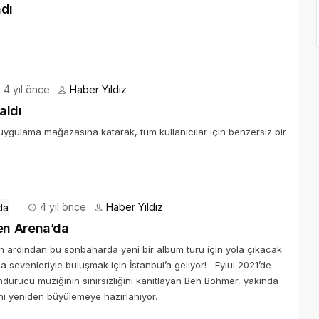
adı
4 yıl önce
Haber Yıldız
aldı
uygulama mağazasına katarak, tüm kullanıcılar için benzersiz bir
4 yıl önce
Haber Yıldız
en Arena’da
in ardından bu sonbaharda yeni bir albüm turu için yola çıkacak
sevenleriyle buluşmak için İstanbul’a geliyor! Eylül 2021’de
dürücü müziğinin sınırsızlığını kanıtlayan Ben Böhmer, yakında
nı yeniden büyülemeye hazırlanıyor.