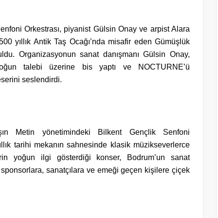
enfoni Orkestrası, piyanist Gülsin Onay ve arpist Alara
500 yıllık Antik Taş Ocağı’nda misafir eden Gümüşlük
buldu. Organizasyonun sanat danışmanı Gülsin Onay,
n yoğun talebi üzerine bis yaptı ve NOCTURNE’ü
serini seslendirdi.
ın Metin yönetimindeki Bilkent Gençlik Senfoni
lık tarihi mekanın sahnesinde klasik müzikseverlerce
erin yoğun ilgi gösterdiği konser, Bodrum’un sanat
e sponsorlara, sanatçılara ve emeği geçen kişilere çiçek