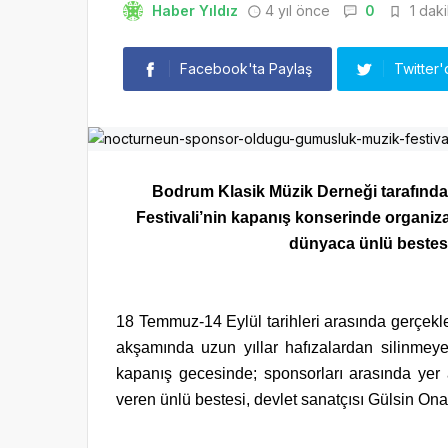
Haber Yıldız
4 yıl önce
0
1 daki
Facebook'ta Paylaş
Twitter'
Bodrum Klasik Müzik Derneği tarafınd
Festivali’nin kapanış konserinde orga
dünyaca ünlü bestes
18 Temmuz-14 Eylül tarihleri arasında gerçekle
akşamında uzun yıllar hafızalardan silinmeyec
kapanış gecesinde; sponsorları arasında ye
veren ünlü bestesi, devlet sanatçısı Gülsin Onay