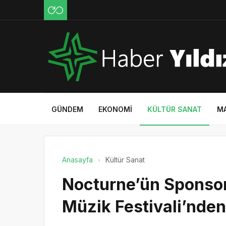
GÜNDEM
EKONOMI
KÜLTÜR SANAT
M
Anasayfa
Kültür Sanat
Nocturne’ün Sponso
Müzik Festivali’nde