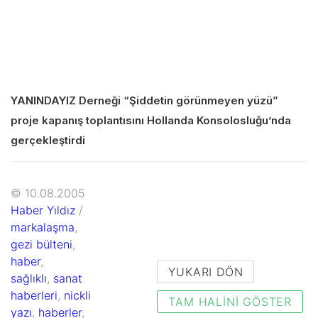
YANINDAYIZ Derneği “Şiddetin görünmeyen yüzü”
proje kapanış toplantısını Hollanda Konsolosluğu’nda
gerçekleştirdi
© 10.08.2005
Haber Yıldız
/
markalaşma
,
gezi bülteni
,
haber
,
YUKARI DÖN
sağlıklı
,
sanat
haberleri
,
nickli
TAM HALINI GÖSTER
yazı
,
haberler
,