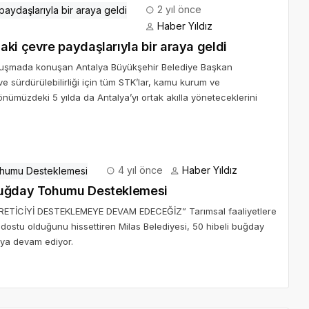
2 yıl önce
Haber Yıldız
aki çevre paydaşlarıyla bir araya geldi
buluşmada konuşan Antalya Büyükşehir Belediye Başkan
sürdürülebilirliği için tüm STK’lar, kamu kurum ve
i önümüzdeki 5 yılda da Antalya’yı ortak akılla yöneteceklerini
4 yıl önce
Haber Yıldız
 Buğday Tohumu Desteklemesi
ÜRETİCİYİ DESTEKLEMEYE DEVAM EDECEĞİZ” Tarımsal faaliyetlere
in dostu olduğunu hissettiren Milas Belediyesi, 50 hibeli buğday
aya devam ediyor.