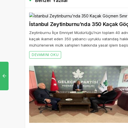
Benzer Yazılar
İstanbul Zeytinburnu’nda 350 Kaçak Göçm
Zeytinburnu İlçe Emniyet Müdürlüğü’nün toplam 40 adr
kaçak ikamet eden 350 yabancı uyruklu vatandaş hakkında 
mühürlenerek mülk sahipleri hakkında yasal işlem başlat
DEVAMINI OKU