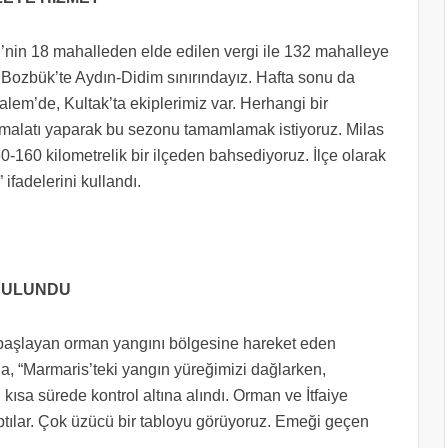
’nin 18 mahalleden elde edilen vergi ile 132 mahalleye
 Bozbük’te Aydın-Didim sınırındayız. Hafta sonu da
lem’de, Kultak’ta ekiplerimiz var. Herhangi bir
alatı yaparak bu sezonu tamamlamak istiyoruz. Milas
-160 kilometrelik bir ilçeden bahsediyoruz. İlçe olarak
ifadelerini kullandı.
BULUNDU
e başlayan orman yangını bölgesine hareket eden
, “Marmaris’teki yangın yüreğimizi dağlarken,
kısa sürede kontrol altına alındı. Orman ve İtfaiye
ptılar. Çok üzücü bir tabloyu görüyoruz. Emeği geçen