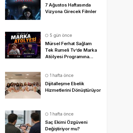
7 Ağustos Haftasında
Vizyona Girecek Filmler
5 gün önce
Mürsel Ferhat Sağlam
Tek Rumeli Tv’de Marka
Atölyesi Programına
Konuk Oldu
1 hafta önce
Dijitalleşme Ebelik
Hizmetlerini Dönüştürüyor
1 hafta önce
Saç Ekimi Özgüveni
Değiştiriyor mu?