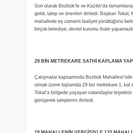
Son olarak Bozbük’te ve Kazıklı’da tamamlanan 
geldi, talep ve önerileri dinledi. Başkan Tokat,
mahallede eş zamanlı faaliyet yürüttüğünü beli
birçok belediye, devlet kurumu ihale yapamazken
29 BİN METREKARE SATHİ KAPLAMA YAP
Çalışmalar kapsamında Bozbük Mahallesi’nde 19
olmak üzere toplamda 29 bin metrekare 1. kat s
Tokat’a bölgede yaşayan vatandaşlar teşekkür e
görüşerek taleplerini dinledi.
18 MAHALLENİN VERGİSİYLE 132 MAHAL