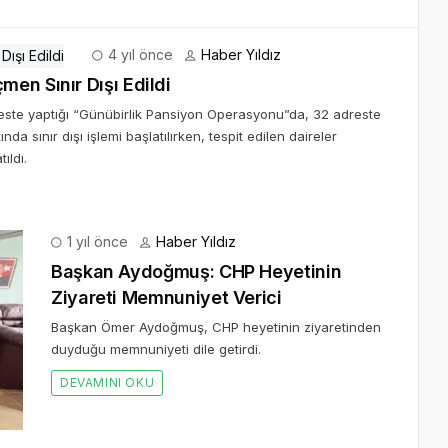
4 yıl önce
Haber Yıldız
en Sınır Dışı Edildi
este yaptığı “Günübirlik Pansiyon Operasyonu”da, 32 adreste
sınır dışı işlemi başlatılırken, tespit edilen daireler
ıldı.
1 yıl önce
Haber Yıldız
Başkan Aydoğmuş: CHP Heyetinin
Ziyareti Memnuniyet Verici
Başkan Ömer Aydoğmuş, CHP heyetinin ziyaretinden
duyduğu memnuniyeti dile getirdi.
DEVAMINI OKU