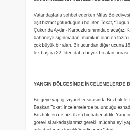
Vatandaşlarla sohbet ederken Milas Belediyesi
eşit hizmet götürdüğünü belirten Tokat, “Bugün
Çukur’da Aydın- Karpuzlu sınırında olacağız. Ka
bahaneye sığınmadan, mümkün olan en fazla im
çok büyük bir alan. Bir ucundan diğer ucuna 150
tek başına 32 ilden daha büyük bir alan burası.” 
YANGIN BÖLGESİNDE İNCELEMELERDE 
Bölgeye yaptığı ziyaretler sırasında Bozbük’t
Başkan Tokat, incelemelerde bulunduğu esnada
Bozbük’ten de bizi üzen bir haber aldık. Yangın 
görevlisi arkadaşlarımız gerekli müdahaleyi ya
arkadaşlarıma teşekkür ediyorum.” dedi.