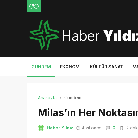
GÜNDEM
EKONOMI
KÜLTÜR SANAT
M
Anasayfa
Gündem
Milas’ın Her Noktası
Haber Yıldız
4 yıl önce
0
2 daki