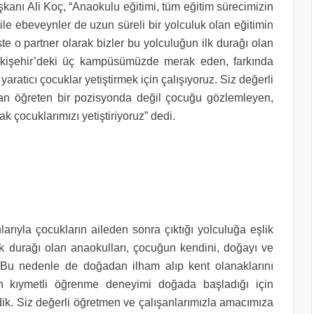
kanı Ali Koç, “Anaokulu eğitimi, tüm eğitim sürecimizin
ile ebeveynler de uzun süreli bir yolculuk olan eğitimin
te o partner olarak bizler bu yolculuğun ilk durağı olan
Eskişehir’deki üç kampüsümüzde merak eden, farkında
ratıcı çocuklar yetiştirmek için çalışıyoruz. Siz değerli
anan öğreten bir pozisyonda değil çocuğu gözlemleyen,
k çocuklarımızı yetiştiriyoruz” dedi.
ıyla çocukların aileden sonra çıktığı yolculuğa eşlik
k durağı olan anaokulları, çocuğun kendini, doğayı ve
 Bu nedenle de doğadan ilham alıp kent olanaklarını
En kıymetli öğrenme deneyimi doğada başladığı için
k. Siz değerli öğretmen ve çalışanlarımızla amacımıza