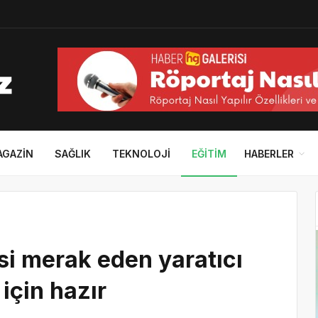
AGAZIN
SAĞLIK
TEKNOLOJI
EĞITIM
HABERLER
si merak eden yaratıcı
için hazır