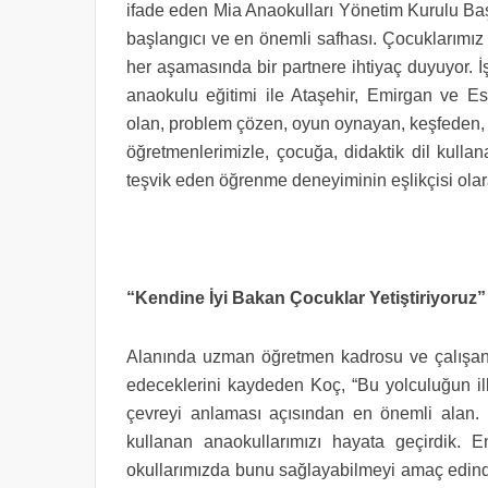
ifade eden Mia Anaokulları Yönetim Kurulu Baş
başlangıcı ve en önemli safhası. Çocuklarımız 
her aşamasında bir partnere ihtiyaç duyuyor. İş
anaokulu eğitimi ile Ataşehir, Emirgan ve 
olan, problem çözen, oyun oynayan, keşfeden, ya
öğretmenlerimizle, çocuğa, didaktik dil kull
teşvik eden öğrenme deneyiminin eşlikçisi olara
“Kendine İyi Bakan Çocuklar Yetiştiriyoruz”
Alanında uzman öğretmen kadrosu ve çalışanlar
edeceklerini kaydeden Koç, “Bu yolculuğun il
çevreyi anlaması açısından en önemli alan.
kullanan anaokullarımızı hayata geçirdik. 
okullarımızda bunu sağlayabilmeyi amaç edindi