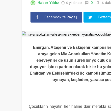
Haber Yıldız
4 yıl önce
0
4 daki
Facebook'ta Paylaş
Twitter'
Emirgan, Ataşehir ve Eskişehir kampüsler
araya gelen Mia Anaokulları Yönetim Kur
ebeveynler de uzun süreli bir yolculuk o
duyuyor. İşte o partner olarak bizler bu yolc
Emirgan ve Eskişehir’deki üç kampüsümüzd
oynayan, keşfeden, yaratıcı çoc
Çocukların hayatın her haline dair merakla so