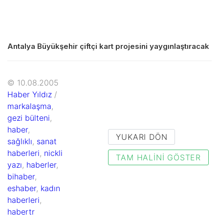
Antalya Büyükşehir çiftçi kart projesini yaygınlaştıracak
© 10.08.2005
Haber Yıldız
/
markalaşma
,
gezi bülteni
,
haber
,
YUKARI DÖN
sağlıklı
,
sanat
haberleri
,
nickli
TAM HALINI GÖSTER
yazı
,
haberler
,
bihaber
,
eshaber
,
kadın
haberleri
,
habertr