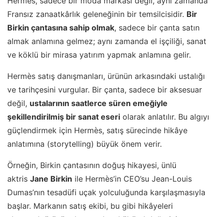
Hermès, sadece bir moda markası değil, aynı zamanda
Fransız zanaatkârlık geleneğinin bir temsilcisidir.
Bir
Birkin çantasına sahip olmak
, sadece bir çanta satın
almak anlamına gelmez; aynı zamanda el işçiliği, sanat
ve köklü bir mirasa yatırım yapmak anlamına gelir.
Hermès satış danışmanları, ürünün arkasındaki ustalığı
ve tarihçesini vurgular. Bir çanta, sadece bir aksesuar
değil,
ustalarının saatlerce süren emeğiyle
şekillendirilmiş bir sanat eseri
olarak anlatılır. Bu algıyı
güçlendirmek için Hermès, satış sürecinde hikâye
anlatımına (storytelling) büyük önem verir.
Örneğin, Birkin çantasının doğuş hikayesi, ünlü
aktris
Jane Birkin
ile Hermès’in CEO’su Jean-Louis
Dumas’nın tesadüfi uçak yolculuğunda karşılaşmasıyla
başlar. Markanın satış ekibi, bu gibi hikâyeleri