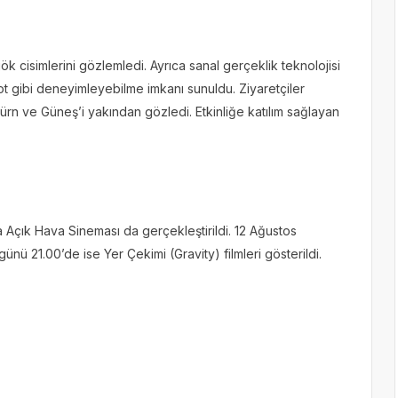
k cisimlerini gözlemledi. Ayrıca sanal gerçeklik teknolojisi
 gibi deneyimleyebilme imkanı sunuldu. Ziyaretçiler
türn ve Güneş’i yakından gözledi. Etkinliğe katılım sağlayan
ıra Açık Hava Sineması da gerçekleştirildi. 12 Ağustos
ü 21.00’de ise Yer Çekimi (Gravity) filmleri gösterildi.