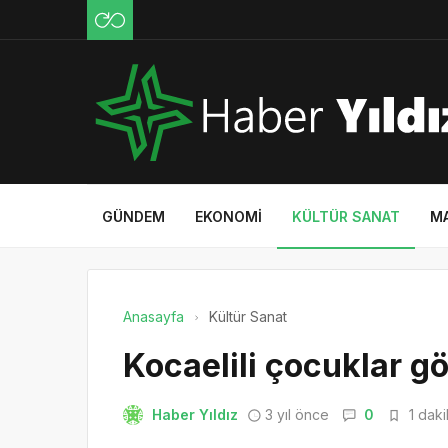
GÜNDEM
EKONOMI
KÜLTÜR SANAT
M
Anasayfa
Kültür Sanat
Kocaelili çocuklar 
Haber Yıldız
3 yıl önce
0
1 daki