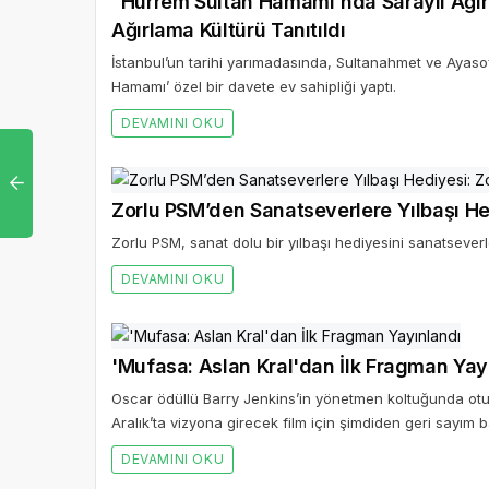
“Hürrem Sultan Hamamı'nda Saraylı Ağı
Ağırlama Kültürü Tanıtıldı
İstanbul’un tarihi yarımadasında, Sultanahmet ve Ayas
Hamamı’ özel bir davete ev sahipliği yaptı.
DEVAMINI OKU
Zorlu PSM’den Sa
Zorlu PSM, sanat dolu bir yılbaşı hediyesini sanatseverl
DEVAMINI OKU
'Mufasa: Aslan Kral'dan İlk Fragman Yay
Oscar ödüllü Barry Jenkins’in yönetmen koltuğunda otur
Aralık’ta vizyona girecek film için şimdiden geri sayım b
DEVAMINI OKU