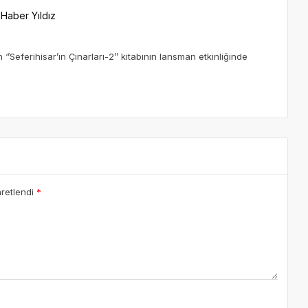
Haber Yıldız
’Seferihisar’ın Çınarları-2’’ kitabının lansman etkinliğinde
aretlendi
*