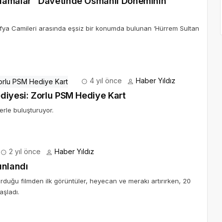
rlamalar" Davetinde Osmanlı Döneminin
ofya Camileri arasında eşsiz bir konumda bulunan ‘Hürrem Sultan
4 yıl önce
Haber Yıldız
natseverlere Yılbaşı Hediyesi: Zorlu PSM Hediye Kart
erle buluşturuyor.
2 yıl önce
Haber Yıldız
ınlandı
duğu filmden ilk görüntüler, heyecan ve merakı artırırken, 20
aşladı.