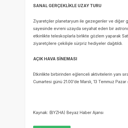
SANAL GERÇEKLİKLE UZAY TURU
Ziyaretçiler planetaryum ile gezegenler ve diğer gö
sayesinde evreni uzayda seyahat eden bir astronot
etkinlikte teleskoplarla birlikte gözlem yaparak Sa
ziyaretçilere çekilişle sürpriz hediyeler dağıtıldı.
AÇIK HAVA SİNEMASI
Etkinlikte birbirinden eğlenceli aktivitelerin yanı s
Cumartesi günü 21.00’de Marslı, 13 Temmuz Pazar gün
Kaynak: (BYZHA) Beyaz Haber Ajansı