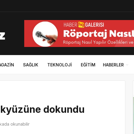
AGAZIN
SAĞLIK
TEKNOLOJI
EĞITIM
HABERLER
gökyüzüne dokundu
kada okunabilir