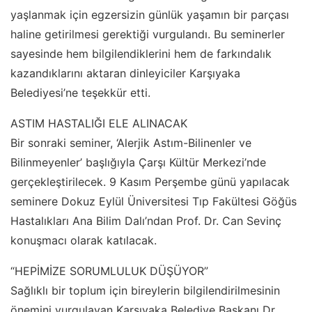
yaşlanmak için egzersizin günlük yaşamın bir parçası
haline getirilmesi gerektiği vurgulandı. Bu seminerler
sayesinde hem bilgilendiklerini hem de farkındalık
kazandıklarını aktaran dinleyiciler Karşıyaka
Belediyesi’ne teşekkür etti.
ASTIM HASTALIĞI ELE ALINACAK
Bir sonraki seminer, ‘Alerjik Astım-Bilinenler ve
Bilinmeyenler’ başlığıyla Çarşı Kültür Merkezi’nde
gerçekleştirilecek. 9 Kasım Perşembe günü yapılacak
seminere Dokuz Eylül Üniversitesi Tıp Fakültesi Göğüs
Hastalıkları Ana Bilim Dalı’ndan Prof. Dr. Can Sevinç
konuşmacı olarak katılacak.
“HEPİMİZE SORUMLULUK DÜŞÜYOR”
Sağlıklı bir toplum için bireylerin bilgilendirilmesinin
önemini vurgulayan Karşıyaka Belediye Başkanı Dr.