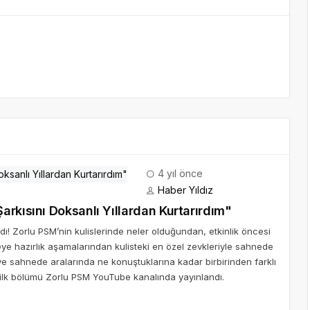
4 yıl önce
Haber Yıldız
Sana" Şarkısını Doksanlı Yıllardan Kurtarırdım"
ı! Zorlu PSM’nin kulislerinde neler olduğundan, etkinlik öncesi
eye hazırlık aşamalarından kulisteki en özel zevkleriyle sahnede
ar ve sahnede aralarında ne konuştuklarına kadar birbirinden farklı
ilk bölümü Zorlu PSM YouTube kanalında yayınlandı.