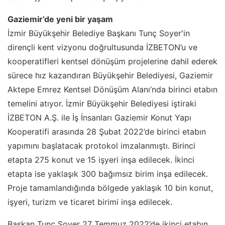
Gaziemir’de yeni bir yaşam
İzmir Büyükşehir Belediye Başkanı Tunç Soyer'in
dirençli kent vizyonu doğrultusunda İZBETON’u ve
kooperatifleri kentsel dönüşüm projelerine dahil ederek
sürece hız kazandıran Büyükşehir Belediyesi, Gaziemir
Aktepe Emrez Kentsel Dönüşüm Alanı’nda birinci etabın
temelini atıyor. İzmir Büyükşehir Belediyesi iştiraki
İZBETON A.Ş. ile İş İnsanları Gaziemir Konut Yapı
Kooperatifi arasında 28 Şubat 2022’de birinci etabın
yapımını başlatacak protokol imzalanmıştı. Birinci
etapta 275 konut ve 15 işyeri inşa edilecek. İkinci
etapta ise yaklaşık 300 bağımsız birim inşa edilecek.
Proje tamamlandığında bölgede yaklaşık 10 bin konut,
işyeri, turizm ve ticaret birimi inşa edilecek.
Başkan Tunç Soyer 27 Temmuz 2022’de ikinci etabın