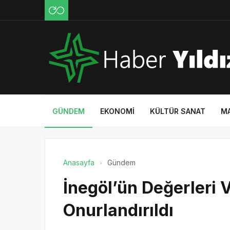
GÜNDEM
EKONOMI
KÜLTÜR SANAT
M
Anasayfa
Gündem
İnegöl’ün Değerleri
Onurlandırıldı