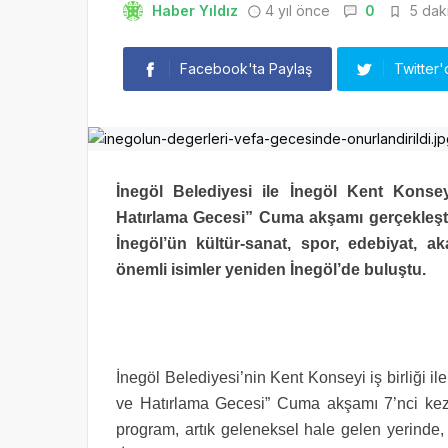
Haber Yıldız
4 yıl önce
0
5 daki
Facebook'ta Paylaş
Twitter'
İnegöl Belediyesi ile İnegöl Kent Konsey
Hatırlama Gecesi” Cuma akşamı gerçekleştiri
İnegöl’ün kültür-sanat, spor, edebiyat, a
önemli isimler yeniden İnegöl’de buluştu.
İnegöl Belediyesi’nin Kent Konseyi iş birliği il
ve Hatırlama Gecesi” Cuma akşamı 7’nci kez 
program, artık geleneksel hale gelen yerinde,