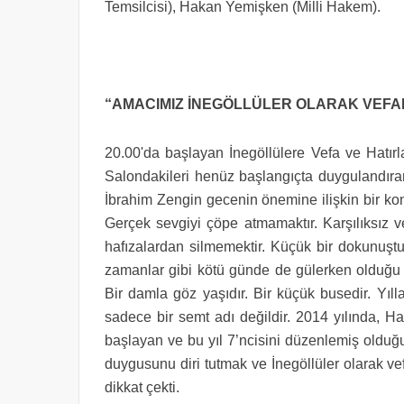
Temsilcisi), Hakan Yemişken (Milli Hakem).
“AMACIMIZ İNEGÖLLÜLER OLARAK VEF
20.00'da başlayan İnegöllülere Vefa ve Hatırlam
Salondakileri henüz başlangıçta duygulandıran
İbrahim Zengin gecenin önemine ilişkin bir ko
Gerçek sevgiyi çöpe atmamaktır. Karşılıksız v
hafızalardan silmemektir. Küçük bir dokunuştu
zamanlar gibi kötü günde de gülerken olduğu g
Bir damla göz yaşıdır. Bir küçük busedir. Yıll
sadece bir semt adı değildir. 2014 yılında,
başlayan ve bu yıl 7’ncisini düzenlemiş oldu
duygusunu diri tutmak ve İnegöllüler olarak v
dikkat çekti.