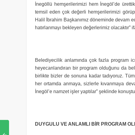
İnegöllü hemşerilerimizi hem İnegöl’de üretti
temsil eden çok değerli hemşerilerimizi gör
Halil İbrahim Başkanımız döneminde devam ede
hatırlanmayı bekleyen değerlerimiz olacaktır” i
Belediyecilik anlamında çok fazla program icr
heyecanlandıran bir program olduğunu da beli
birlikte bizler de sonuna kadar tadıyoruz. Tüm
her ortamda anmaya, sizlerle kıvanmaya devam 
İnegöl’e namzet işler yaptılar” şeklinde konuştu
DUYGULU VE ANLAMLI BİR PROGRAM O