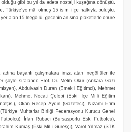
l olduğu gibi bu yıl da adeta nostalji kuşağına dönüştü.
de, Türkiye’ye mâl olmuş 15 isim, ilçe halkıyla buluştu.
yer alan 15 İnegöllü, gecenin anısına plaketlerle onure
adına başarılı çalışmalara imza atan İnegöllüler ile
ler şöyle sıralandı: Prof. Dr. Melih Okur (Ankara Gazi
emisyen), Abdulvasih Duran (Emekli Eğitimci), Mehmet
kanı), Mehmet Necati Çelebi (Eski İlçe Milli Eğitim
atçısı), Okan Recep Aydın (Gazeteci), Nizami Erim
 (Türkiye Muhtarlar Birliği Federasyonu Kurucu Genel
Futbolcu), İrfan Rubacı (Bursasporlu Eski Futbolcu),
İbrahim Kumaş (Eski Milli Güreşçi), Varol Yılmaz (STK