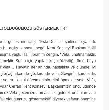
ALI OLDUĞUMUZU GÖSTERMEKTİR”
a gecesinin açılışı, “Eski Dostlar” şarkısı ile yapıldı.
 bu açılış sonrası, İnegöl Kent Konseyi Başkanı Halil
nuşma yaptı. Halil İbrahim Zengin, “Vefa, unutmamaktır.
ermektir. Senin için yapılan küçücük iyiliği, ömür boyu
r vefa… Hayatın her anında, hastalıkta ve ölümde, iyi
ibi ağlarken de gözlerdedir vefa. Sevginin kardeşidir.
ar sonra ilkokul öğretmeninin elini öpmektir vefa. Vefa,
 Haydar Cerrah Kent Konseyi Başkanımızın öncülüğünde
ğumuz Vefa gecemizde amacımız, giderek unutulan vefa
efalı olduğumuzu göstermektir” diyerek vefanın önemine