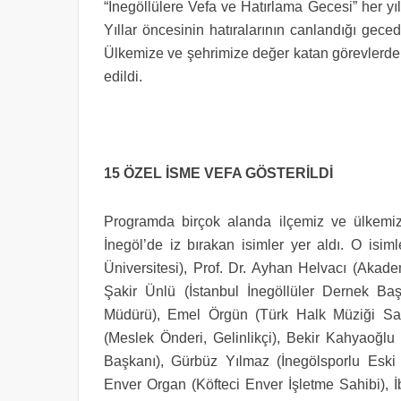
“İnegöllülere Vefa ve Hatırlama Gecesi” her yı
Yıllar öncesinin hatıralarının canlandığı gece
Ülkemize ve şehrimize değer katan görevlerde 
edildi.
15 ÖZEL İSME VEFA GÖSTERİLDİ
Programda birçok alanda ilçemiz ve ülkemiz 
İnegöl’de iz bırakan isimler yer aldı. O isim
Üniversitesi), Prof. Dr. Ayhan Helvacı (Akad
Şakir Ünlü (İstanbul İnegöllüler Dernek Baş
Müdürü), Emel Örgün (Türk Halk Müziği San
(Meslek Önderi, Gelinlikçi), Bekir Kahyaoğlu
Başkanı), Gürbüz Yılmaz (İnegölsporlu Eski 
Enver Organ (Köfteci Enver İşletme Sahibi), 