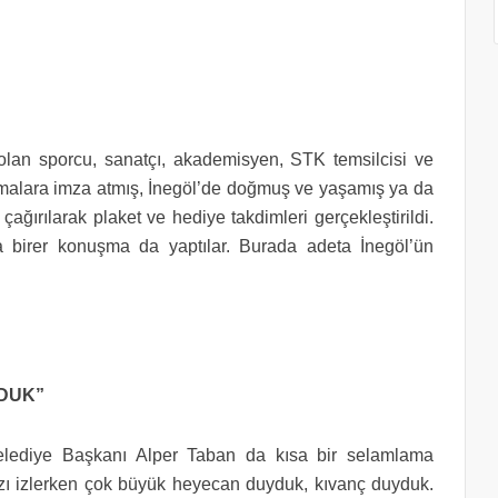
an sporcu, sanatçı, akademisyen, STK temsilcisi ve
şmalara imza atmış, İnegöl’de doğmuş ve yaşamış ya da
ağırılarak plaket ve hediye takdimleri gerçekleştirildi.
a birer konuşma da yaptılar. Burada adeta İnegöl’ün
YDUK”
Belediye Başkanı Alper Taban da kısa bir selamlama
zı izlerken çok büyük heyecan duyduk, kıvanç duyduk.