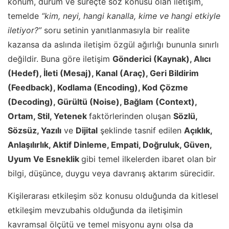
konum, durum ve süreçte söz konusu olan iletişim,
temelde
“kim, neyi, hangi kanalla, kime ve hangi etkiyle
iletiyor?”
soru setinin yanıtlanmasıyla bir realite
kazansa da aslında iletişim özgül ağırlığı bununla sınırlı
değildir. Buna göre iletişim
Gönderici (Kaynak), Alıcı
(Hedef), İleti (Mesaj), Kanal (Araç), Geri Bildirim
(Feedback), Kodlama (Encoding), Kod Çözme
(Decoding), Gürültü (Noise), Bağlam (Context),
Ortam, Stil, Yetenek
faktörlerinden oluşan
Sözlü,
Sözsüz, Yazılı
ve
Dijital
şeklinde tasnif edilen
Açıklık,
Anlaşılırlık, Aktif Dinleme, Empati, Doğruluk, Güven,
Uyum Ve Esneklik
gibi temel ilkelerden ibaret olan bir
bilgi, düşünce, duygu veya davranış aktarım sürecidir.
Kişilerarası etkileşim söz konusu olduğunda da kitlesel
etkileşim mevzubahis olduğunda da iletişimin
kavramsal ölçütü ve temel misyonu aynı olsa da