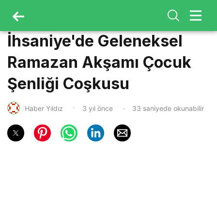
İhsaniye'de Geleneksel
Ramazan Akşamı Çocuk
Şenliği Coşkusu
Haber Yıldız
3 yıl önce
33 saniyede okunabilir