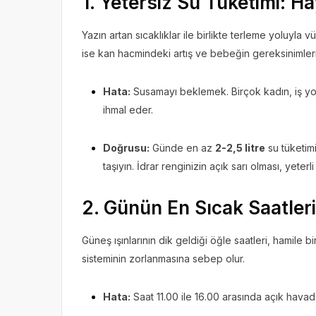
1. Yetersiz Su Tüketimi: Ha
Yazın artan sıcaklıklar ile birlikte terleme yoluyla v
ise kan hacmindeki artış ve bebeğin gereksinimleri 
Hata:
Susamayı beklemek. Birçok kadın, iş y
ihmal eder.
Doğrusu:
Günde en az
2-2,5 litre
su tüketimi
taşıyın. İdrar renginizin açık sarı olması, yeterl
2. Günün En Sıcak Saatler
Güneş ışınlarının dik geldiği öğle saatleri, hamile b
sisteminin zorlanmasına sebep olur.
Hata:
Saat 11.00 ile 16.00 arasında açık hava