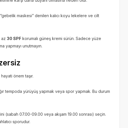
retimine karşı daha duyarlı olmasına neden olur.
“gebelik maskesi” denilen kalıcı koyu lekelere ve cilt
n az
30 SPF
korumalı güneş kremi sürün. Sadece yüze
ama yapmayı unutmayın.
gzersiz
hayati önem taşır.
ağır tempoda yürüyüş yapmak veya spor yapmak. Bu durum
rini (sabah 07.00-09.00 veya akşam 19.00 sonrası) seçin.
hlatıcı sporudur.