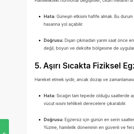
Hamilelikteki hormonal değişimler, cildin melanin ü
Hata:
Güneşin etkisini hafife almak. Bu durum 
hasarına yol açabilir.
Doğrusu:
Dışarı çıkmadan yarım saat önce e
değil, boyun ve dekolte bölgesine de uygul
5. Aşırı Sıcakta Fiziksel E
Hareket etmek iyidir, ancak dozajı ve zamanlaması 
Hata:
Sıcağın tam tepede olduğu saatlerde 
vücut ısısını tehlikeli derecelere çıkarabilir.
Doğrusu:
Egzersiz için günün en serin saatle
Yüzme, hamilelik döneminin en güvenli ve fera