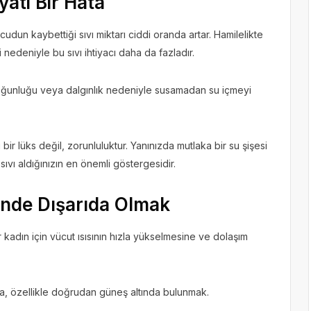
yati Bir Hata
ücudun kaybettiği sıvı miktarı ciddi oranda artar. Hamilelikte
nedeniyle bu sıvı ihtiyacı daha da fazladır.
oğunluğu veya dalgınlık nedeniyle susamadan su içmeyi
 bir lüks değil, zorunluluktur. Yanınızda mutlaka bir su şişesi
i sıvı aldığınızın en önemli göstergesidir.
inde Dışarıda Olmak
ir kadın için vücut ısısının hızla yükselmesine ve dolaşım
da, özellikle doğrudan güneş altında bulunmak.