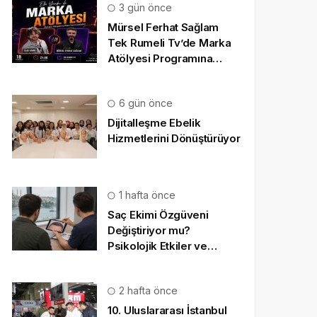
3 gün önce
Mürsel Ferhat Sağlam
Tek Rumeli Tv’de Marka
Atölyesi Programına
Konuk Oldu
6 gün önce
Dijitalleşme Ebelik
Hizmetlerini Dönüştürüyor
1 hafta önce
Saç Ekimi Özgüveni
Değiştiriyor mu?
Psikolojik Etkiler ve
Gerçekçi Beklentiler
2 hafta önce
10. Uluslararası İstanbul