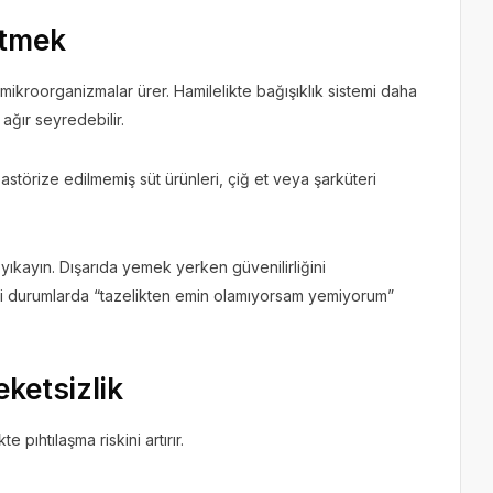
Etmek
 mikroorganizmalar ürer. Hamilelikte bağışıklık sistemi daha
 ağır seyredebilir.
astörize edilmemiş süt ürünleri, çiğ et veya şarküteri
ıkayın. Dışarıda yemek yerken güvenilirliğini
eli durumlarda “tazelikten emin olamıyorsam yemiyorum”
eketsizlik
 pıhtılaşma riskini artırır.