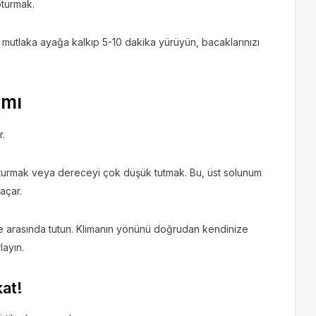
oturmak.
r mutlaka ayağa kalkıp 5-10 dakika yürüyün, bacaklarınızı
ımı
r.
 oturmak veya dereceyi çok düşük tutmak. Bu, üst solunum
açar.
ce arasında tutun. Klimanın yönünü doğrudan kendinize
layın.
kat!