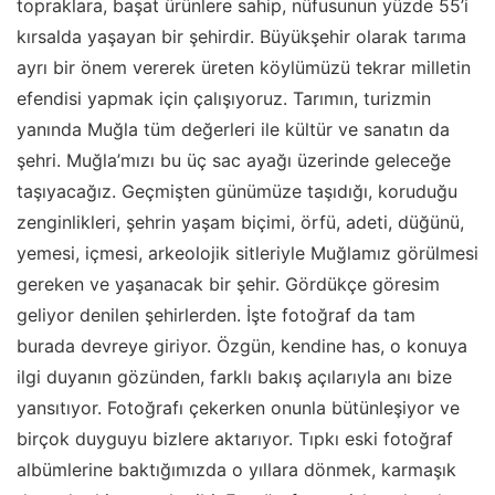
topraklara, başat ürünlere sahip, nüfusunun yüzde 55’i
kırsalda yaşayan bir şehirdir. Büyükşehir olarak tarıma
ayrı bir önem vererek üreten köylümüzü tekrar milletin
efendisi yapmak için çalışıyoruz. Tarımın, turizmin
yanında Muğla tüm değerleri ile kültür ve sanatın da
şehri. Muğla’mızı bu üç sac ayağı üzerinde geleceğe
taşıyacağız. Geçmişten günümüze taşıdığı, koruduğu
zenginlikleri, şehrin yaşam biçimi, örfü, adeti, düğünü,
yemesi, içmesi, arkeolojik sitleriyle Muğlamız görülmesi
gereken ve yaşanacak bir şehir. Gördükçe göresim
geliyor denilen şehirlerden. İşte fotoğraf da tam
burada devreye giriyor. Özgün, kendine has, o konuya
ilgi duyanın gözünden, farklı bakış açılarıyla anı bize
yansıtıyor. Fotoğrafı çekerken onunla bütünleşiyor ve
birçok duyguyu bizlere aktarıyor. Tıpkı eski fotoğraf
albümlerine baktığımızda o yıllara dönmek, karmaşık