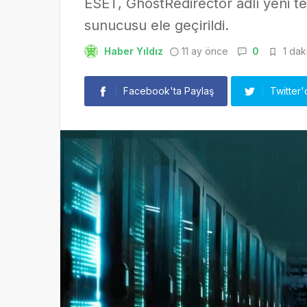
ESET, GhostRedirector adlı yeni t
sunucusu ele geçirildi.
Haber Yıldız
11 ay önce
0
1 dak
Facebook'ta Paylaş
Twitter'