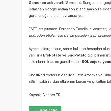
Gamshen
adlı zararlı IIS modülü. Rungan, ele ge
Gamshen Google arama sonuçlarını manipüle ederek 
görünürlüğünü artırmayı amaçlıyor.
ESET araştırmacısı Fernando Tavella,
“Gamshen, yal
doğrudan etkilemese de ele geçirilen web sitelerinin
Ayrıca saldırganların, sahte kullanıcı hesapları olu
yanı sıra
EfsPotato
ve
BadPotato
gibi bilinen ist
saldırıların ilk adımı genellikle bir
SQL enjeksiyon
GhostRedirector’un özellikle Latin Amerika ve Gü
ESET, saldırılardan etkilenen kurum ve şirketleri bil
Kaynak: Bihaber.TR
BIR CEVAP YAZ