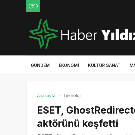
GÜNDEM
EKONOMI
KÜLTÜR SANAT
M
Anasayfa
Teknoloji
ESET, GhostRedirecto
aktörünü keşfetti