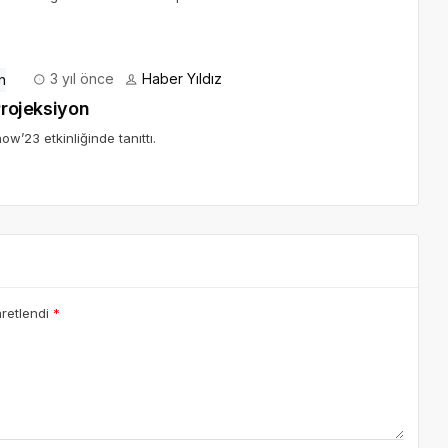
3 yıl önce
Haber Yıldız
Projeksiyon
w’23 etkinliğinde tanıttı.
aretlendi
*