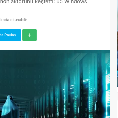
ehdit aktörünü keşfetti: 65 Windows
ikada okunabilir
da Paylaş