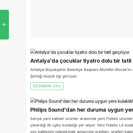
Samsung, sağlık ve güvenlik alanında tü
paylaştı
Samsung, kullanıcıların sağlık, zindelik ve güvenlik alış
hız kesmeden sürdürüyor.
DEVAMINI OKU
Antalya'da çocuklar tiyatro dolu bir tatil
Antalya Büyükşehir Belediye Başkanı Muhittin Böcek’in ç
Şenliği büyük ilgi görüyor.
DEVAMINI OKU
Philips Sound'dan her duruma uygun yeni
Seriye yeni katılan ürünler arasında yeni Fidelio ürünleri
çıkardığı ilk uyku kulaklığı yer alıyor Yeni Fidelio L4 ku
ses kalitesini iyileştirmek amacıyla üretilen, grafen ka