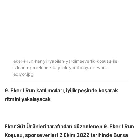
eker-i-run-her-yil-yapilan-yardimseverlik-kosusu-ile-
stklarin-projelerine-kaynak-yaratmaya-devam-
ediyor.jpg
9. Eker I Run katılımcıları, iyilik peşinde koşarak
ritmini yakalayacak
Eker Süt Ürünleri tarafından düzenlenen 9. Eker I Run
Koşusu, sporseverleri 2 Ekim 2022 tarihinde Bursa