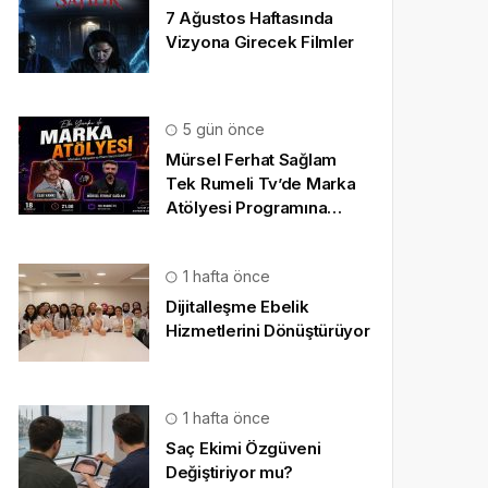
7 Ağustos Haftasında
Vizyona Girecek Filmler
5 gün önce
Mürsel Ferhat Sağlam
Tek Rumeli Tv’de Marka
Atölyesi Programına
Konuk Oldu
1 hafta önce
Dijitalleşme Ebelik
Hizmetlerini Dönüştürüyor
1 hafta önce
Saç Ekimi Özgüveni
Değiştiriyor mu?