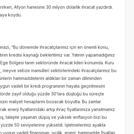
ırken, Afyon hanesine 30 milyon dolarlık ihracat yazdırdı.
rtaya koydu.
kinazi, “Bu dönemde ihracatçılarımız için en önemli konu,
atırım kredisi kaynağı beklentimiz var. Yatırım yapamadığımız
. Ege Bölgesi tarım sektöründe ihracat lideri konumda. Kuru
 meyve sebze mamulleri sektörlerindeki ihracatçılarımız bu
nlerin hammaddelerini aldıkları bir zaman diliminden
uygun vadeli bir kredi programının hayata geçirilmesini
ektörde zayıf olduğu yüzde 30’lara düştüğü bu süreçte
mızın maliyet hesaplarını bozacak boyutta. Bu zamlar
arak enerji fiyatlarındaki artışı ihraç fiyatlarımıza yansıtmamız
alış, talepte yaşanan düşüş ve yüksek enflasyon bizi bu
r yüzde 50 seviyelerine yükseldi. İşletmelerimiz ayakta
 uygun vadeli finansman, işçilik, enerji, hammadde fiyatları