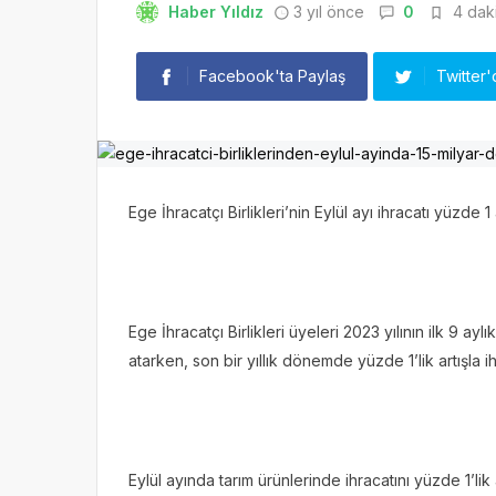
Haber Yıldız
3 yıl önce
0
4 daki
Facebook'ta Paylaş
Twitter'
Ege İhracatçı Birlikleri’nin Eylül ayı ihracatı yüzde 1
Ege İhracatçı Birlikleri üyeleri 2023 yılının ilk 9 a
atarken, son bir yıllık dönemde yüzde 1’lik artışla i
Eylül ayında tarım ürünlerinde ihracatını yüzde 1’lik