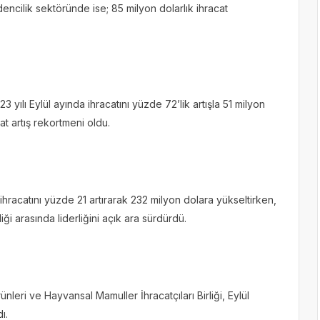
encilik sektöründe ise; 85 milyon dolarlık ihracat
3 yılı Eylül ayında ihracatını yüzde 72’lik artışla 51 milyon
t artış rekortmeni oldu.
 ihracatını yüzde 21 artırarak 232 milyon dolara yükseltirken,
liği arasında liderliğini açık ara sürdürdü.
leri ve Hayvansal Mamuller İhracatçıları Birliği, Eylül
dı.