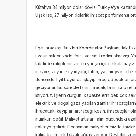
Kütahya 34 milyon dolar dövizi Türkiye’ye kazandır
Uşak ise; 27 milyon dolarlık ihracat performansı o
Ege İhracatçı Birlikleri Koordinatör Başkanı Jak Es
uygun miktar-vade-faizli yatırım kredisi olmayışı. Y
takdirde rakiplerimizle bu yarışın içinde kalamayız
meyve, zeytin-zeytinyağı, tütün, yaş meyve sebze,
dönemde 1 yıl boyunca işleyip ihraç edecekleri ürü
geçiyorlar. Bu süreçte tarım ihracatçılarımıza özel 
istiyoruz. İşlerin durgun, kapasitelerin pek çok s
elektrik ve doğal gaza yapılan zamlar ihracatçıları
ihracattaki kayıpları artıracağı kesin. İhracatçılar ol
mümkün değil. Maliyet artışları, alım gücündeki az
noktaya getirdi. Finansman maliyetlerimizde faizle
kalmak için çok büyük uğraş veriyor. Devletimizden