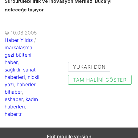
Sürdürülebilirlik ve İnovasyon Merkezi Buca’yı
geleceğe taşıyor
© 10.08.2005
Haber Yıldız
/
markalaşma
,
gezi bülteni
,
haber
,
YUKARI DÖN
sağlıklı
,
sanat
haberleri
,
nickli
TAM HALINI GÖSTER
yazı
,
haberler
,
bihaber
,
eshaber
,
kadın
haberleri
,
habertr
Exit mobile version