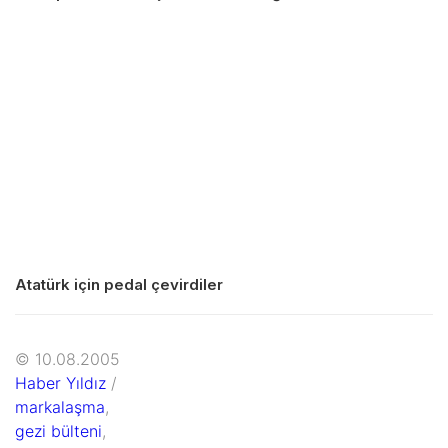
Atatürk için pedal çevirdiler
© 10.08.2005
Haber Yıldız
/
markalaşma
,
gezi bülteni
,