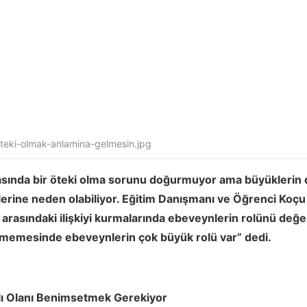
oteki-olmak-anlamina-gelmesin.jpg
asında bir öteki olma sorunu doğurmuyor ama büyüklerin d
melerine neden olabiliyor. Eğitim Danışmanı ve Öğrenci Koç
i arasındaki ilişkiyi kurmalarında ebeveynlerin rolünü değe
memesinde ebeveynlerin çok büyük rolü var” dedi.
klı Olanı Benimsetmek Gerekiyor