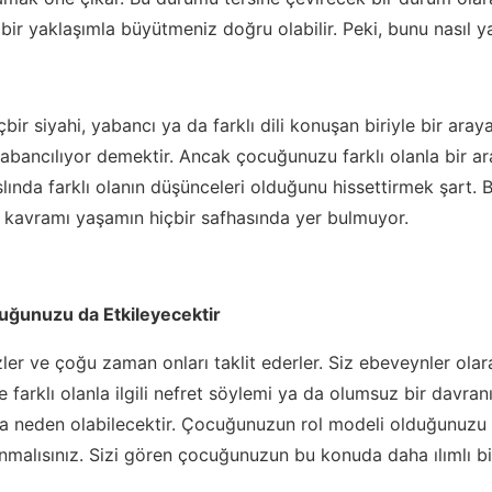
ı bir yaklaşımla büyütmeniz doğru olabilir. Peki, bunu nasıl ya
r siyahi, yabancı ya da farklı dili konuşan biriyle bir aray
bancılıyor demektir. Ancak çocuğunuzu farklı olanla bir ara
ında farklı olanın düşünceleri olduğunu hissettirmek şart. B
k kavramı yaşamın hiçbir safhasında yer bulmuyor.
uğunuzu da Etkileyecektir
zler ve çoğu zaman onları taklit ederler. Siz ebeveynler ol
e farklı olanla ilgili nefret söylemi ya da olumsuz bir davra
na neden olabilecektir. Çocuğunuzun rol modeli olduğunuz
nmalısınız. Sizi gören çocuğunuzun bu konuda daha ılımlı bi