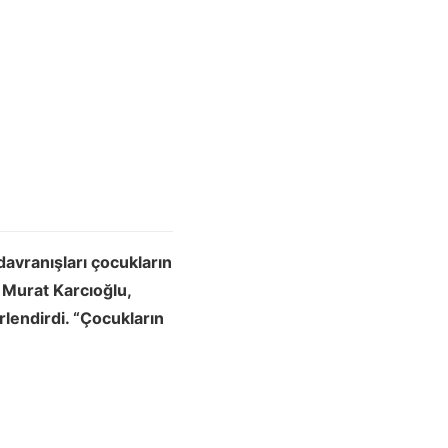
avranışları çocukların
u Murat Karcıoğlu,
rlendirdi. “Çocukların