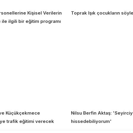
sonellerine Kişisel Verilerin
Toprak Işık çocukların söyl
e ilgili bir eğitim programı
u ve Küçükçekmece
Nilsu Berfin Aktaş: 'Seyirc
ye trafik eğitimi verecek
hissedebiliyorum'