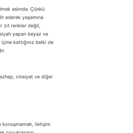
olmak aslında. Çünkü
lit ederek yaşamına
zıt renkler değil,
ı siyah yapan beyaz ve
çine kattığınız belki de
ır.
ezhep, cinsiyet ve diğer
la konuşmamak, iletişim
k çocuklarınızı