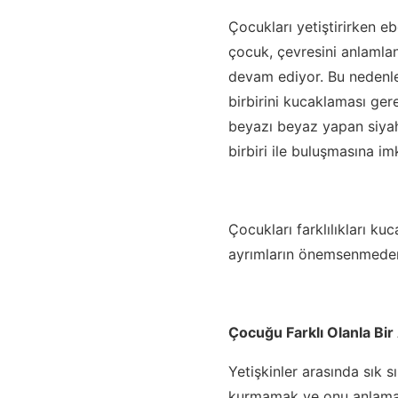
Çocukları yetiştirirken e
çocuk, çevresini anlamla
devam ediyor. Bu nedenle 
birbirini kucaklaması ger
beyazı beyaz yapan siyaht
birbiri ile buluşmasına im
Çocukları farklılıkları k
ayrımların önemsenmeden
Çocuğu Farklı Olanla Bi
Yetişkinler arasında sık 
kurmamak ve onu anlamama