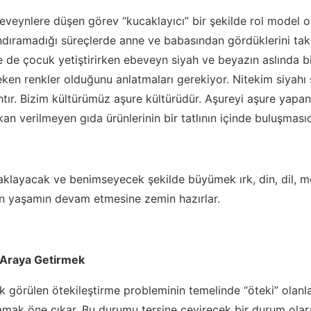
beveynlere düşen görev “kucaklayıcı” bir şekilde rol model 
ndıramadığı süreçlerde anne ve babasından gördüklerini tak
de çocuk yetiştirirken ebeveyn siyah ve beyazın aslında bir 
eken renkler olduğunu anlatmaları gerekiyor. Nitekim siyah
ır. Bizim kültürümüz aşure kültürüdür. Aşureyi aşure yapan i
kan verilmeyen gıda ürünlerinin bir tatlının içinde buluşmasıd
ucaklayacak ve benimseyecek şekilde büyümek ırk, din, dil, m
 yaşamın devam etmesine zemin hazırlar.
r Araya Getirmek
sık görülen ötekileştirme probleminin temelinde “öteki” olan
k öne çıkar. Bu durumu tersine çevirecek bir durum olara