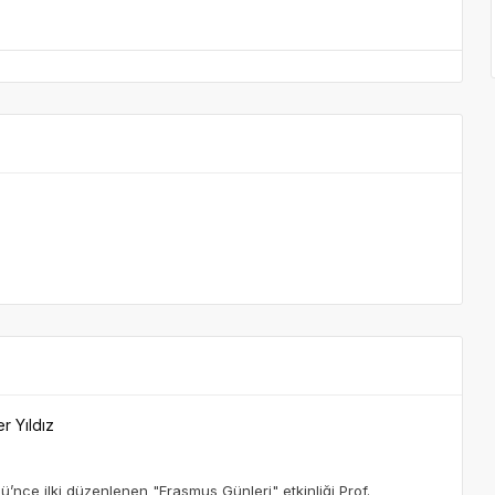
r Yıldız
üğü’nce ilki düzenlenen "Erasmus Günleri" etkinliği Prof.