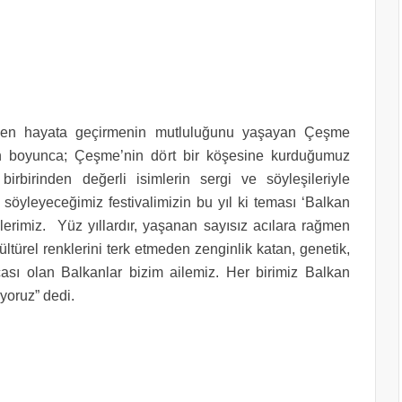
niden hayata geçirmenin mutluluğunu yaşayan Çeşme
n boyunca; Çeşme’nin dört bir köşesine kurduğumuz
birbirinden değerli isimlerin sergi ve söyleşileriyle
r söyleyeceğimiz festivalimizin bu yıl ki teması ‘Balkan
klerimiz. Yüz yıllardır, yaşanan sayısız acılara rağmen
kültürel renklerini terk etmeden zenginlik katan, genetik,
arçası olan Balkanlar bizim ailemiz. Her birimiz Balkan
ıyoruz” dedi.