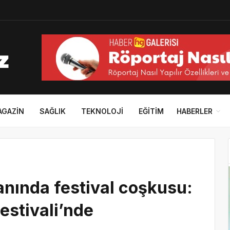
AGAZIN
SAĞLIK
TEKNOLOJI
EĞITIM
HABERLER
anında festival coşkusu:
estivali’nde