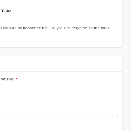
Yıldız
üleburCaz Konserleri’nin” ilki yıldızlar geçidine sahne oldu.
aretlendi
*