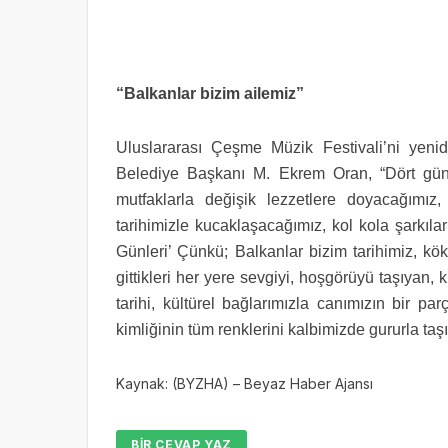
“Balkanlar bizim ailemiz”
Uluslararası Çeşme Müzik Festivali’ni ye
Belediye Başkanı M. Ekrem Oran, “Dört gü
mutfaklarla değişik lezzetlere doyacağımız, 
tarihimizle kucaklaşacağımız, kol kola şarkıla
Günleri’ Çünkü; Balkanlar bizim tarihimiz, kö
gittikleri her yere sevgiyi, hoşgörüyü taşıyan, 
tarihi, kültürel bağlarımızla canımızın bir p
kimliğinin tüm renklerini kalbimizde gururla taş
Kaynak: (BYZHA) – Beyaz Haber Ajansı
BIR CEVAP YAZ