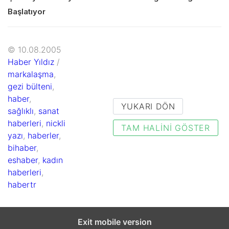
Başlatıyor
© 10.08.2005
Haber Yıldız
/
markalaşma
,
gezi bülteni
,
haber
,
YUKARI DÖN
sağlıklı
,
sanat
haberleri
,
nickli
TAM HALINI GÖSTER
yazı
,
haberler
,
bihaber
,
eshaber
,
kadın
haberleri
,
habertr
Exit mobile version