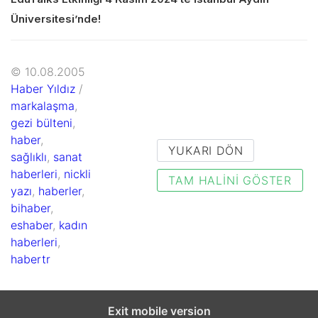
Üniversitesi’nde!
© 10.08.2005
Haber Yıldız
/
markalaşma
,
gezi bülteni
,
haber
,
YUKARI DÖN
sağlıklı
,
sanat
haberleri
,
nickli
TAM HALINI GÖSTER
yazı
,
haberler
,
bihaber
,
eshaber
,
kadın
haberleri
,
habertr
Exit mobile version