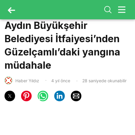
Aydın Büyükşehir
Belediyesi İtfaiyesi’nden
Güzelçamlı’daki yangına
müdahale
Haber Yıldız
4 yıl önce
28 saniyede okunabilir