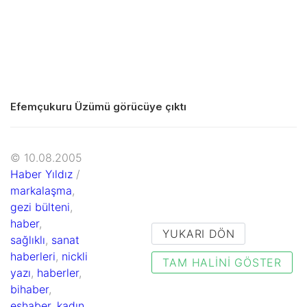
Efemçukuru Üzümü görücüye çıktı
© 10.08.2005
Haber Yıldız
/
markalaşma
,
gezi bülteni
,
haber
,
YUKARI DÖN
sağlıklı
,
sanat
haberleri
,
nickli
TAM HALINI GÖSTER
yazı
,
haberler
,
bihaber
,
eshaber
,
kadın