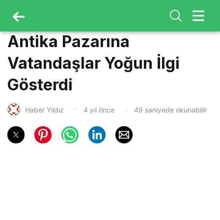
Antika Pazarına
Vatandaşlar Yoğun İlgi
Gösterdi
Haber Yıldız
4 yıl önce
49 saniyede okunabilir